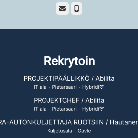
SÄHKÖPOSTI
PUHELIN
Rekrytoin
PROJEKTIPÄÄLLIKKÖ / Abilita
IT ala
·
Pietarsaari
·
Hybridi
PROJEKTCHEF / Abilita
IT ala
·
Pietarsaari
·
Hybridi
A-AUTONKULJETTAJA RUOTSIIN / Hautanens
Kuljetusala
·
Gävle