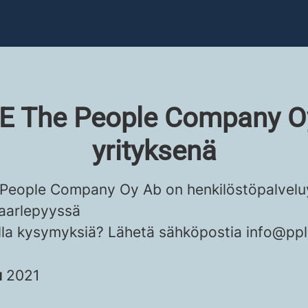
E The People Company O
yrityksenä
People Company Oy Ab on henkilöstöpalveluy
aarlepyyssä
lla kysymyksiä? Lähetä sähköpostia info@pple
u
2021