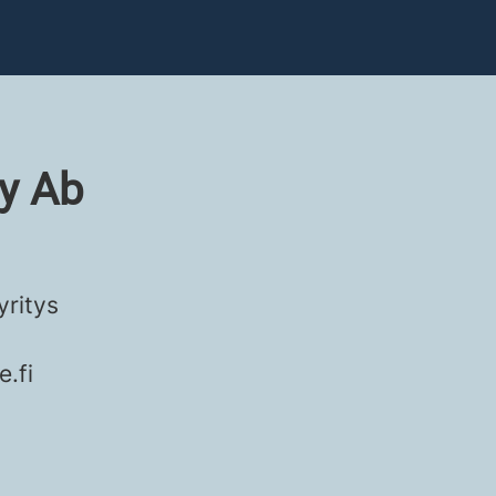
y Ab
ritys
.fi